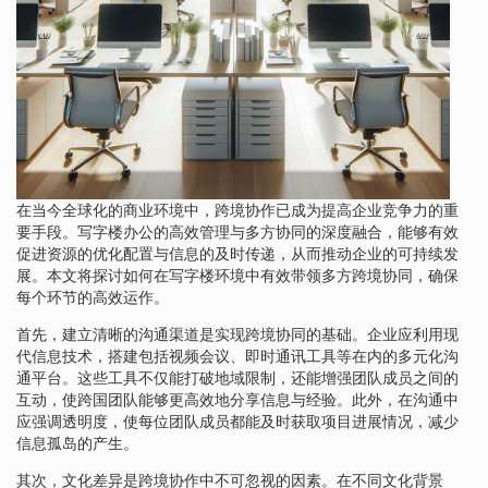
在当今全球化的商业环境中，跨境协作已成为提高企业竞争力的重
要手段。写字楼办公的高效管理与多方协同的深度融合，能够有效
促进资源的优化配置与信息的及时传递，从而推动企业的可持续发
展。本文将探讨如何在写字楼环境中有效带领多方跨境协同，确保
每个环节的高效运作。
首先，建立清晰的沟通渠道是实现跨境协同的基础。企业应利用现
代信息技术，搭建包括视频会议、即时通讯工具等在内的多元化沟
通平台。这些工具不仅能打破地域限制，还能增强团队成员之间的
互动，使跨国团队能够更高效地分享信息与经验。此外，在沟通中
应强调透明度，使每位团队成员都能及时获取项目进展情况，减少
信息孤岛的产生。
其次，文化差异是跨境协作中不可忽视的因素。在不同文化背景