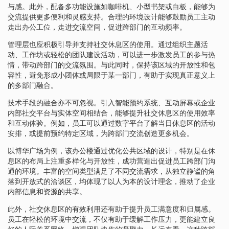
与感。此外，配备多功能设施如咖啡机、小型书架或白板，能够为
交流提供更多便利和灵感支持。合理的环境设计能够鼓励员工主动
走出办公工位，走进交流空间，促进跨部门的互动频率。
管理层也应积极引导并支持社交休息区的使用。通过组织主题活
动、工作坊或轻松的团队建设活动，可以进一步激发员工的参与热
情，带动跨部门的交流氛围。与此同时，保持该区域的开放性和包
容性，避免形成小团体或局限于某一部门，有助于实现真正意义上
的多部门融合。
技术手段的融合亦不可忽视。引入智能预约系统、互动屏幕或企业
内部社交平台与实体空间相结合，能够提升社交休息区的使用效率
和互动体验。例如，员工可以通过数字平台了解当日休息区的活动
安排，或提前预约特定区域，为跨部门交流创造更多机会。
以博华广场为例，该办公楼通过优化公共区域的设计，特别是在休
息区的布局上注重多样化与开放性，成功营造出促进员工跨部门沟
通的环境。丰富的空间类型满足了不同交流需求，从独立静谧的角
落到开放式的洽谈区，均体现了以人为本的设计理念，推动了企业
内部信息和资源的共享。
此外，社交休息区的有效利用还有助于提升员工满意度和归属感。
员工在轻松的环境中交流，不仅有助于缓解工作压力，更能建立良