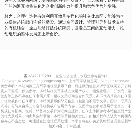
好的人际关系网络，增强团队协作的凝聚力。长远来看，这种跨部
门的沟通互动将转化为企业创新能力的提升和竞争优势的增强。
总之，合理打造并有效利用开放且多样化的社交休息区，能够为企
业搭建起跨部门沟通的桥梁。通过空间设计、管理引导和技术支持
的有机结合，企业能够打破传统隔阂，激发员工间的互动活力，推
动组织的整体发展迈上新台阶。
18472191289
企业办公选址，欢迎您致电咨询！
Copyright © www.bohuaguangchang.cn --上海写字楼信息网-- All rights reserved.
免责声明：本站为第三方写字楼信息展示平台，所提供的信息来源于互联网公开资料
及人工整理，仅供参考。本站与相关写字楼的大厦产权方、物业管理方、开发商、运
营方等主体不存在任何隶属关系、授权关系或商业合作关系，亦不代表其发布任何官
方信息或作出任何承诺。本站所展示的部分信息（包括但不限于文字、图片、联系方
式等）可能来自第三方合作机构或广告展示内容，仅用于信息参考及展示之目的，不
构成任何招商、租赁、销售等交易行为或商业建议。任何主体因参考本站信息而产生
的行为及后果，均由其自行承担，本站不承担相关责任。如相关权利人认为本页面内
容存在不当之处，可通过合法途径联系处理，本平台将在核实后及时配合调整或删除
相关内容，非常感谢。