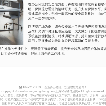
在办公环境的安全性方面，声控照明同样发挥着积极
明，保障疏散通道的清晰可见，提升安全保障水平。
音或紧急指令，形成一套高效的安全应急机制。由此
添了一层智能防护。
以博华广场为例，该办公楼采用了先进的声控照明系
反馈灯光调节灵活且响应迅速，大大减少了因操作传
系统监控能耗情况，精准调配资源，提升整体运行效
应用，正逐步成为推动办公环境革新的关键力量。
现在操作的便捷性上，更涵盖了节能环保、提升安全以及增强用户体验等
，助力企业打造高效、舒适且绿色的工作环境。
18472191289
企业办公选址，欢迎您致电咨询！
Copyright © www.bohuaguangchang.cn --上海写字楼信息网-- All rights reserved.
及人工整理，仅供参考。本站与相关写字楼的大厦产权方、物业管理方、开发商、运
等）可能来自第三方合作机构或广告展示内容，仅用于信息参考及展示之目的，不构
。如相关权利人认为本页面内容存在不当之处，可通过合法途径联系处理，本平台将