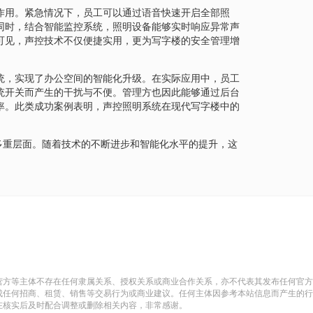
作用。紧急情况下，员工可以通过语音快速开启全部照
同时，结合智能监控系统，照明设备能够实时响应异常声
可见，声控技术不仅便捷实用，更为写字楼的安全管理增
统，实现了办公空间的智能化升级。在实际应用中，员工
统开关而产生的干扰与不便。管理方也因此能够通过后台
率。此类成功案例表明，声控照明系统在现代写字楼中的
多重层面。随着技术的不断进步和智能化水平的提升，这
营方等主体不存在任何隶属关系、授权关系或商业合作关系，亦不代表其发布任何官方
成任何招商、租赁、销售等交易行为或商业建议。任何主体因参考本站信息而产生的行
在核实后及时配合调整或删除相关内容，非常感谢。